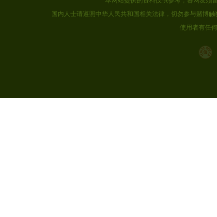
本网站提供的资料仅供参考，各网友须
国内人士请遵照中华人民共和国相关法律，切勿参与赌博触
使用者有任何