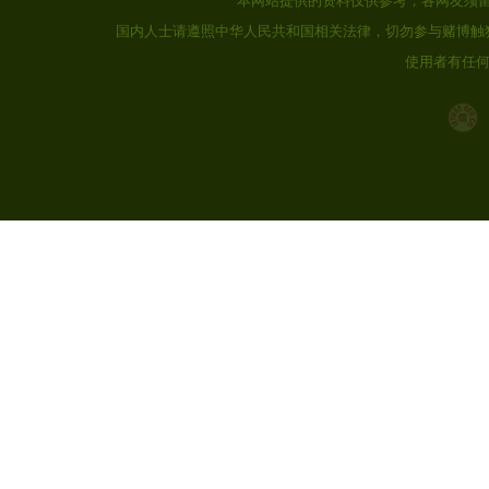
本网站提供的资料仅供参考，各网友须
国内人士请遵照中华人民共和国相关法律，切勿参与赌博触
使用者有任何