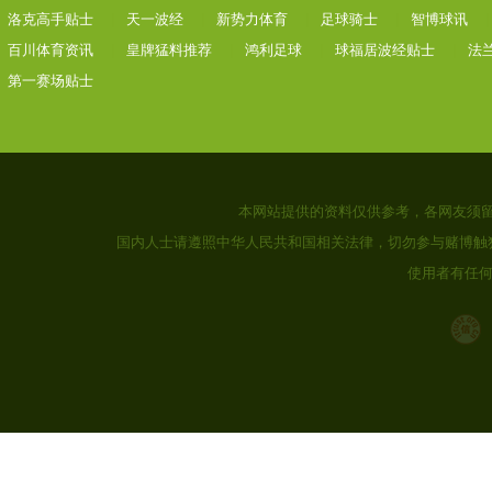
洛克高手贴士
|
天一波经
|
新势力体育
|
足球骑士
|
智博球讯
|
百川体育资讯
|
皇牌猛料推荐
|
鸿利足球
|
球福居波经贴士
|
法
第一赛场贴士
本网站提供的资料仅供参考，各网友须
国内人士请遵照中华人民共和国相关法律，切勿参与赌博触
使用者有任何