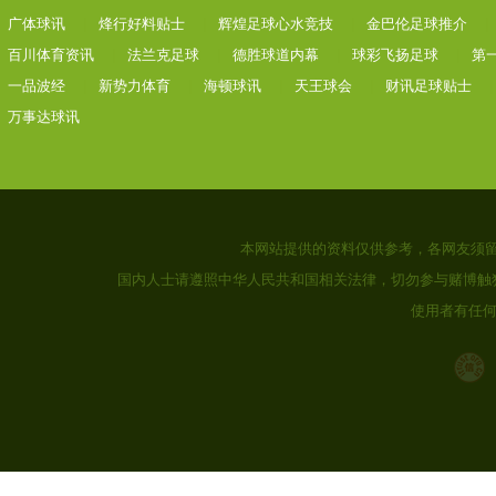
广体球讯
|
烽行好料贴士
|
辉煌足球心水竞技
|
金巴伦足球推介
|
百川体育资讯
|
法兰克足球
|
德胜球道内幕
|
球彩飞扬足球
|
第
一品波经
|
新势力体育
|
海顿球讯
|
天王球会
|
财讯足球贴士
|
万事达球讯
本网站提供的资料仅供参考，各网友须
国内人士请遵照中华人民共和国相关法律，切勿参与赌博触
使用者有任何