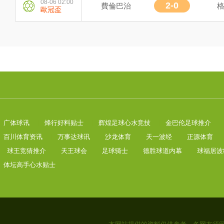
08-06 02:00
2-0
費倫巴治
歐冠盃
广体球讯
|
烽行好料贴士
|
辉煌足球心水竞技
|
金巴伦足球推介
|
百川体育资讯
|
万事达球讯
|
沙龙体育
|
天一波经
|
正源体育
|
|
球王竞猜推介
|
天王球会
|
足球骑士
|
德胜球道内幕
|
球福居波
体坛高手心水贴士