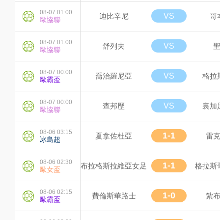
08-07 01:00
迪比辛尼
VS
哥
歐協聯
08-07 01:00
舒列夫
VS
歐協聯
08-07 00:00
喬治羅尼亞
VS
格拉
歐霸盃
08-07 00:00
查邦歷
VS
裏加
歐協聯
08-06 03:15
1-1
夏拿佐杜亞
雷
冰島超
08-06 02:30
1-1
布拉格斯拉維亞女足
格拉斯
歐女盃
08-06 02:15
1-0
費倫斯華路士
紮
歐霸盃