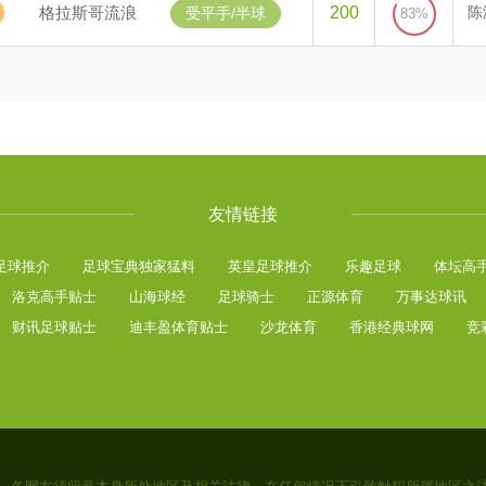
格拉斯哥流浪
200
陈
受平手/半球
83%
友情链接
足球推介
|
足球宝典独家猛料
|
英皇足球推介
|
乐趣足球
|
体坛高
洛克高手贴士
|
山海球经
|
足球骑士
|
正源体育
|
万事达球讯
财讯足球贴士
|
迪丰盈体育贴士
|
沙龙体育
|
香港经典球网
|
竞