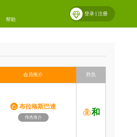
登录
|
注册
帮助
会员推介
胜负
布拉格斯巴達
和
伟杰推介