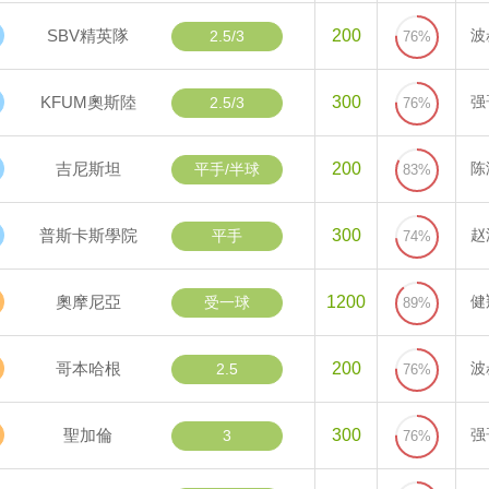
SBV精英隊
200
波
2.5/3
76%
KFUM奧斯陸
300
强
2.5/3
76%
吉尼斯坦
200
陈
平手/半球
83%
普斯卡斯學院
300
赵
平手
74%
奧摩尼亞
1200
健
受一球
89%
哥本哈根
200
波
2.5
76%
聖加倫
300
强
3
76%