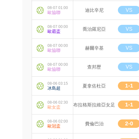
08-07 01:00
迪比辛尼
VS
歐協聯
08-07 00:00
喬治羅尼亞
VS
歐霸盃
08-07 00:00
赫爾辛基
VS
歐協聯
08-07 00:00
查邦歷
VS
歐協聯
08-06 03:15
1-1
夏拿佐杜亞
冰島超
08-06 02:30
1-1
布拉格斯拉維亞女足
歐女盃
08-06 02:00
2-0
費倫巴治
歐冠盃