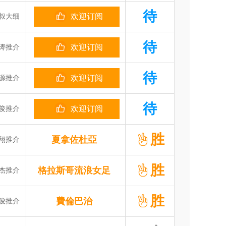
待
叔大细
欢迎订阅
待
涛推介
欢迎订阅
待
源推介
欢迎订阅
待
俊推介
欢迎订阅
胜
夏拿佐杜亞
翔推介
胜
格拉斯哥流浪女足
杰推介
胜
費倫巴治
俊推介