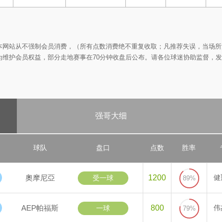
本网站从不强制会员消费，（所有点数消费绝不重复收取；凡推荐失误，当场所
为维护会员权益，部分走地赛事在70分钟收盘后公布。请各位球迷协助监督，
强哥大细
球队
盘口
点数
胜率
奧摩尼亞
1200
健
受一球
89%
AEP帕福斯
800
伟
一球
79%