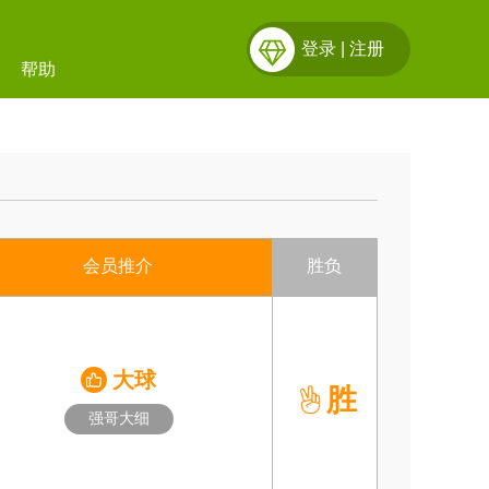
登录
|
注册
帮助
会员推介
胜负
大球
胜
强哥大细