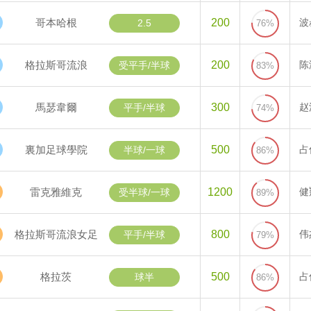
哥本哈根
200
波
2.5
76%
格拉斯哥流浪
200
陈
受平手/半球
83%
馬瑟韋爾
300
赵
平手/半球
74%
裏加足球學院
500
占
半球/一球
86%
雷克雅維克
1200
健
受半球/一球
89%
格拉斯哥流浪女足
800
伟
平手/半球
79%
格拉茨
500
占
球半
86%