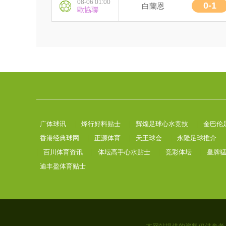
08-06 01:00
0-1
白蘭恩
歐協聯
广体球讯
|
烽行好料贴士
|
辉煌足球心水竞技
|
金巴伦
香港经典球网
|
正源体育
|
天王球会
|
永隆足球推介
|
|
百川体育资讯
|
体坛高手心水贴士
|
竞彩体坛
|
皇牌
迪丰盈体育贴士