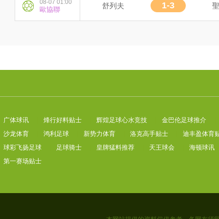
08-07 01:00
1-3
舒列夫
歐協聯
广体球讯
|
烽行好料贴士
|
辉煌足球心水竞技
|
金巴伦足球推介
|
沙龙体育
|
鸿利足球
|
新势力体育
|
洛克高手贴士
|
迪丰盈体育
球彩飞扬足球
|
足球骑士
|
皇牌猛料推荐
|
天王球会
|
海顿球讯
第一赛场贴士