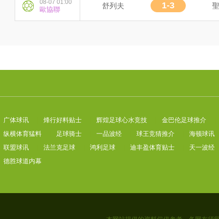
08-07 01:00
1-3
舒列夫
歐協聯
广体球讯
|
烽行好料贴士
|
辉煌足球心水竞技
|
金巴伦足球推介
|
纵横体育猛料
|
足球骑士
|
一品波经
|
球王竞猜推介
|
海顿球讯
联盟球讯
|
法兰克足球
|
鸿利足球
|
迪丰盈体育贴士
|
天一波经
德胜球道内幕