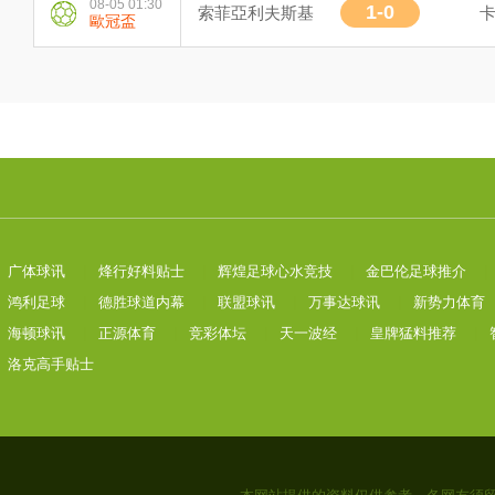
08-05 01:30
1-0
索菲亞利夫斯基
歐冠盃
广体球讯
|
烽行好料贴士
|
辉煌足球心水竞技
|
金巴伦足球推介
|
鸿利足球
|
德胜球道内幕
|
联盟球讯
|
万事达球讯
|
新势力体育
海顿球讯
|
正源体育
|
竞彩体坛
|
天一波经
|
皇牌猛料推荐
|
洛克高手贴士