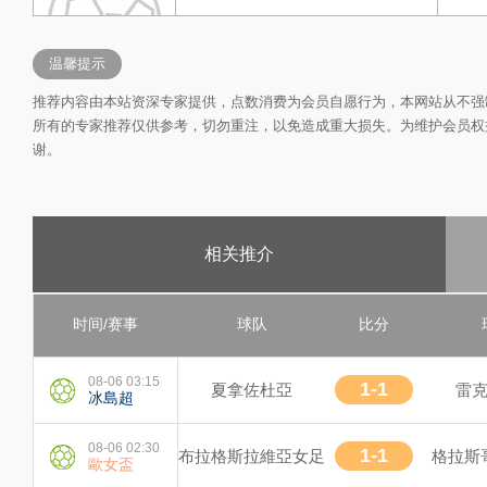
温馨提示
推荐内容由本站资深专家提供，点数消费为会员自愿行为，本网站从不强
所有的专家推荐仅供参考，切勿重注，以免造成重大损失。为维护会员权
谢。
相关推介
时间/赛事
球队
比分
08-06 03:15
1-1
夏拿佐杜亞
雷
冰島超
08-06 02:30
1-1
布拉格斯拉維亞女足
格拉斯
歐女盃