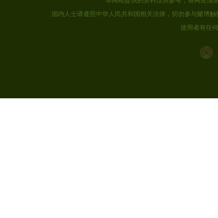
本网站提供的资料仅供参考，各网友须
国内人士请遵照中华人民共和国相关法律，切勿参与赌博触
使用者有任何